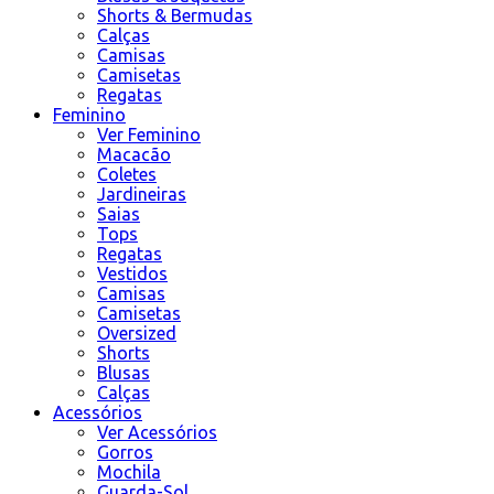
Shorts & Bermudas
Calças
Camisas
Camisetas
Regatas
Feminino
Ver Feminino
Macacão
Coletes
Jardineiras
Saias
Tops
Regatas
Vestidos
Camisas
Camisetas
Oversized
Shorts
Blusas
Calças
Acessórios
Ver Acessórios
Gorros
Mochila
Guarda-Sol