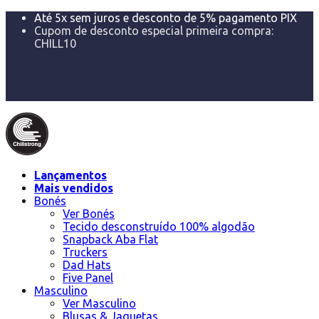
Até 5x sem juros e desconto de 5% pagamento PIX
Cupom de desconto especial primeira compra:
CHILL10
Trocas ou devoluções 100% por nossa conta em até
7 dias
FRETE GRÁTIS acima de R$299 para Sul e Sudeste e
acima de R$500 para o restante do Brasil!
Lançamentos
Mais vendidos
Bonés
Ver Bonés
Tecido desconstruído 100% algodão
Snapback Aba Flat
Truckers
Dad Hats
Five Panel
Masculino
Ver Masculino
Blusas & Jaquetas