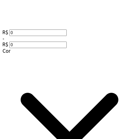
R$
-
R$
Cor