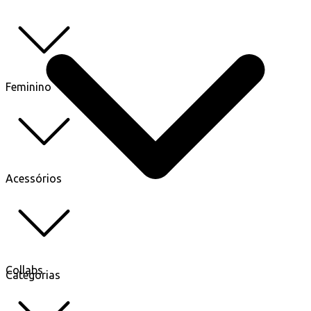
Feminino
Acessórios
Collabs
Categorias