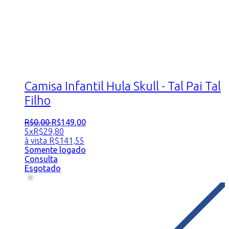
Camisa Infantil Hula Skull - Tal Pai Tal
Filho
R$
0
,
00
R$
149
,
00
5x
R$
29,80
à vista
R$
141,55
Somente logado
Consulta
Esgotado