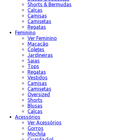
Shorts & Bermudas
Calças
Camisas
Camisetas
Regatas
Feminino
Ver Feminino
Macacão
Coletes
Jardineiras
Saias
Tops
Regatas
Vestidos
Camisas
Camisetas
Oversized
Shorts
Blusas
Calças
Acessórios
Ver Acessórios
Gorros
Mochila
Guarda-Sol