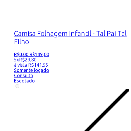
Camisa Folhagem Infantil - Tal Pai Tal
Filho
R$
0
,
00
R$
149
,
00
5x
R$
29,80
à vista
R$
141,55
Somente logado
Consulta
Esgotado