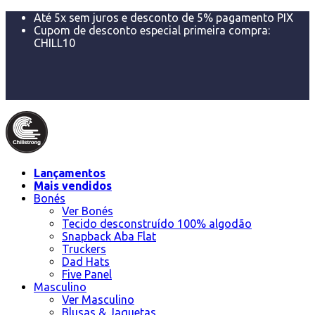
Até 5x sem juros e desconto de 5% pagamento PIX
Cupom de desconto especial primeira compra:
CHILL10
Trocas ou devoluções 100% por nossa conta em até
7 dias
FRETE GRÁTIS acima de R$299 para Sul e Sudeste e
acima de R$500 para o restante do Brasil!
Lançamentos
Mais vendidos
Bonés
Ver Bonés
Tecido desconstruído 100% algodão
Snapback Aba Flat
Truckers
Dad Hats
Five Panel
Masculino
Ver Masculino
Blusas & Jaquetas