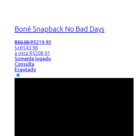
Boné Snapback No Bad Days
R$
0
,
00
R$
219
,
90
5x
R$
43,98
à vista
R$
208,91
Somente logado
Consulta
Esgotado