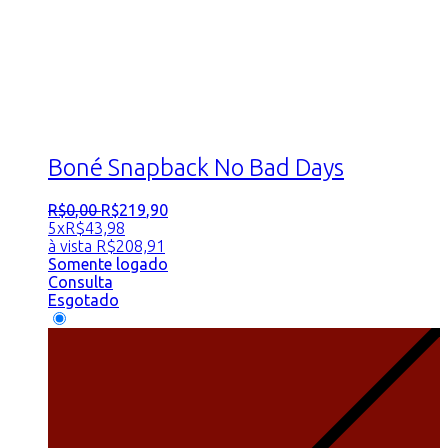
Boné Snapback No Bad Days
R$
0
,
00
R$
219
,
90
5x
R$
43,98
à vista
R$
208,91
Somente logado
Consulta
Esgotado