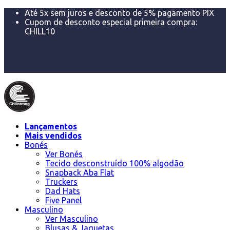
Até 5x sem juros e desconto de 5% pagamento PIX
Cupom de desconto especial primeira compra:
CHILL10
Trocas ou devoluções 100% por nossa conta em até
7 dias
FRETE GRÁTIS acima de R$299 para Sul e Sudeste e
acima de R$500 para o restante do Brasil!
Lançamentos
Mais vendidos
Bonés
Ver Bonés
Tecido desconstruído 100% algodão
Snapback Aba Flat
Truckers
Dad Hats
Five Panel
Masculino
Ver Masculino
Blusas & Jaquetas