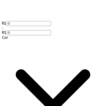
R$
-
R$
Cor