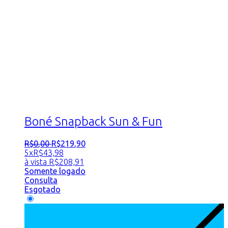
Boné Snapback Sun & Fun
R$
0
,
00
R$
219
,
90
5x
R$
43,98
à vista
R$
208,91
Somente logado
Consulta
Esgotado