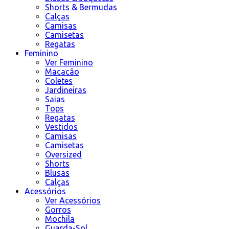
Shorts & Bermudas
Calças
Camisas
Camisetas
Regatas
Feminino
Ver Feminino
Macacão
Coletes
Jardineiras
Saias
Tops
Regatas
Vestidos
Camisas
Camisetas
Oversized
Shorts
Blusas
Calças
Acessórios
Ver Acessórios
Gorros
Mochila
Guarda-Sol