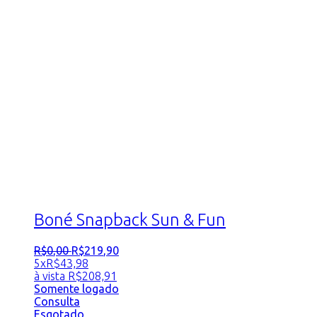
Boné Snapback Sun & Fun
R$
0
,
00
R$
219
,
90
5x
R$
43,98
à vista
R$
208,91
Somente logado
Consulta
Esgotado