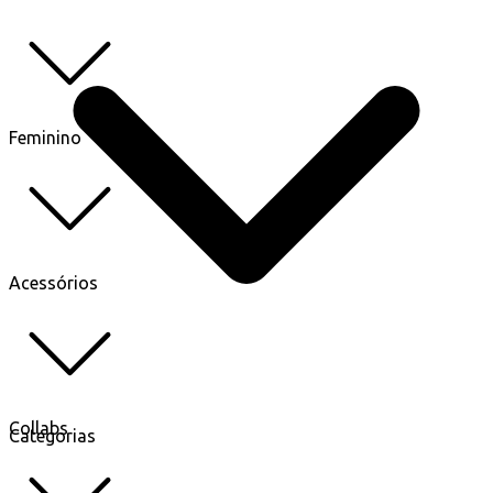
Feminino
Acessórios
Collabs
Categorias