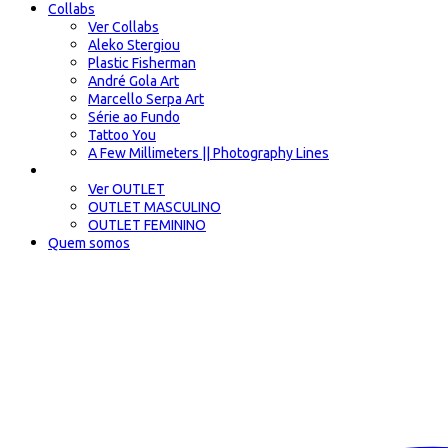
Collabs
Ver Collabs
Aleko Stergiou
Plastic Fisherman
André Gola Art
Marcello Serpa Art
Série ao Fundo
Tattoo You
A Few Millimeters || Photography Lines
OUTLET
Ver OUTLET
OUTLET MASCULINO
OUTLET FEMININO
Quem somos