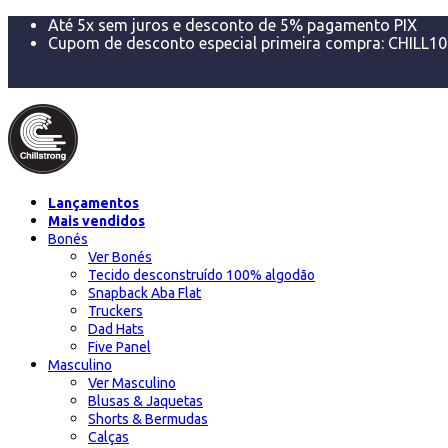
Até 5x sem juros e desconto de 5% pagamento PIX
Cupom de desconto especial primeira compra: CHILL10
Trocas ou devoluções 100% por nossa conta em até 7 
FRETE GRÁTIS acima de R$299 para Sul e Sudeste e aci
Lançamentos
Mais vendidos
Bonés
Ver Bonés
Tecido desconstruído 100% algodão
Snapback Aba Flat
Truckers
Dad Hats
Five Panel
Masculino
Ver Masculino
Blusas & Jaquetas
Shorts & Bermudas
Calças