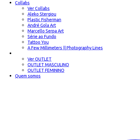
Collabs
Ver Collabs
Aleko Stergiou
Plastic Fisherman
André Gola Art
Marcello Serpa Art
Série ao Fundo
Tattoo You
A Few Millimeters || Photography Lines
OUTLET
Ver OUTLET
OUTLET MASCULINO
OUTLET FEMININO
Quem somos