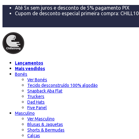
Até 5x sem juros e desconto de 5% pagamento PIX
Cupom de desconto especial primeira compra: CHILL10
Trocas ou devoluções 100% por nossa conta em até 7 
FRETE GRÁTIS acima de R$299 para Sul e Sudeste e aci
Lançamentos
Mais vendidos
Bonés
Ver Bonés
Tecido desconstruído 100% algodão
Snapback Aba Flat
Truckers
Dad Hats
Five Panel
Masculino
Ver Masculino
Blusas & Jaquetas
Shorts & Bermudas
Calças