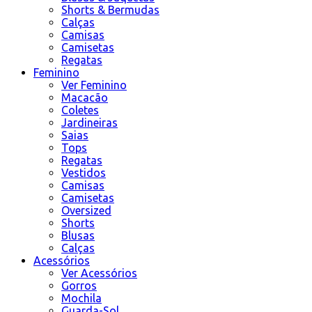
Shorts & Bermudas
Calças
Camisas
Camisetas
Regatas
Feminino
Ver Feminino
Macacão
Coletes
Jardineiras
Saias
Tops
Regatas
Vestidos
Camisas
Camisetas
Oversized
Shorts
Blusas
Calças
Acessórios
Ver Acessórios
Gorros
Mochila
Guarda-Sol