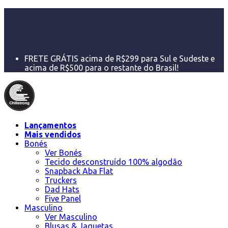
Até 5x sem juros e desconto de 5% pagamento PIX
Cupom de desconto especial primeira compra:
CHILL10
Trocas ou devoluções 100% por nossa conta em até
7 dias
FRETE GRÁTIS acima de R$299 para Sul e Sudeste e
acima de R$500 para o restante do Brasil!
Lançamentos
Mais vendidos
Bonés
Ver Bonés
Tecido desconstruído 100% algodão
Snapback Aba Flat
Truckers
Dad Hats
Five Panel
Masculino
Ver Masculino
Blusas & Jaquetas